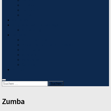
Ballsport
Fitness
Tanzsport
Turnen
Aktuelles
Mitgliedschaft und Beiträge
Anmeldung
Der Verein
Sport-Termine
Kinderfreundlicher Sportverein
Sporthallen
Vorstand
Vereinslied
Satzung
Kontakt
Suchen
nach:
Zumba